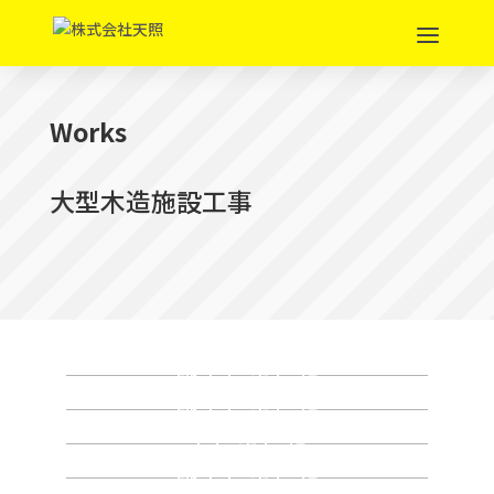
Works
大型木造施設工事
滋賀県草津市で老人ホームを
施工しました
岐阜県多治見市で大型施設を
施工しました
富山県高岡市で大型施設を施
工しました
富山県富山市で老人ホームを
施工しました
宮崎県宮崎市で大型施設を施